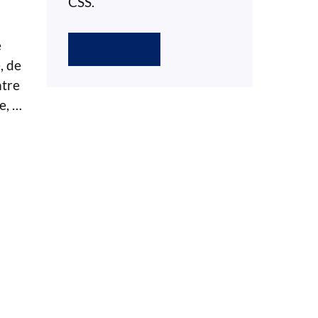
CSS.
e
Learn more
, de
ntre
ce, …