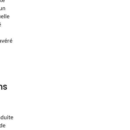
 un
uelle
é
 avéré
ns
nduite
 de