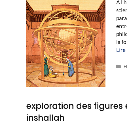
À l’
scie
para
entr
phil
la fo
Lire
C
H
exploration des figures
inshallah