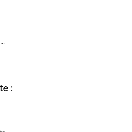
r
a
 …
e :
te