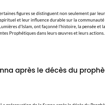
 certaines figures se distinguent non seulement par leu
spirituel et leur influence durable sur la communauté
mières d’Islam, ont façonné l’histoire, la pensée et l
tes Prophétiques dans leurs œuvres et leurs actions.
unna après le décès du prophèt
La préservation de la Sunna après le décès du Prophè