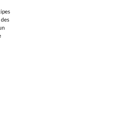
cipes
 des
 un
e