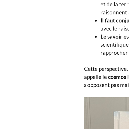
et de la ter
raisonnent 
Il faut conju
avec le rai
Le savoir es
scientifiqu
rapprocher 
Cette perspective,
appelle le
cosmos 
s’opposent pas mai