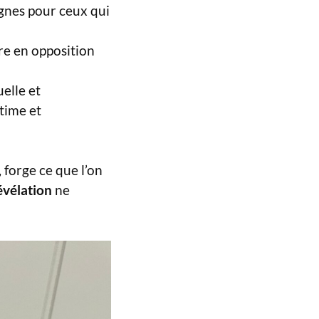
signes pour ceux qui
re en opposition
elle et
time et
, forge ce que l’on
révélation
ne