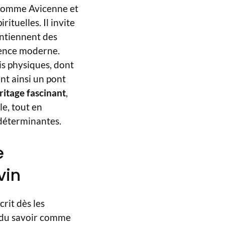
 comme Avicenne et
ituelles. Il invite
ontiennent des
ience moderne.
is physiques, dont
ant ainsi un pont
ritage fascinant
,
le, tout en
 déterminantes.
e
vin
rit dès les
e du savoir comme