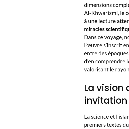
dimensions complé
Al-Khwarizmi, le co
à une lecture atte
miracles scientifi
Dans ce voyage, no
l’œuvre s’inscrit e
entre des époques 
d’en comprendre les
valorisant le ray
La vision 
invitation
La science et l’is
premiers textes du