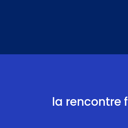
Aller
au
contenu
la rencontre 