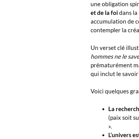
une obligation spi
et de la foi
dans la 
accumulation de co
contempler la créa
Un verset clé illust
hommes ne le saven
prématurément mais
qui inclut le savoi
Voici quelques gra
La recherch
(paix soit s
».
L’univers es