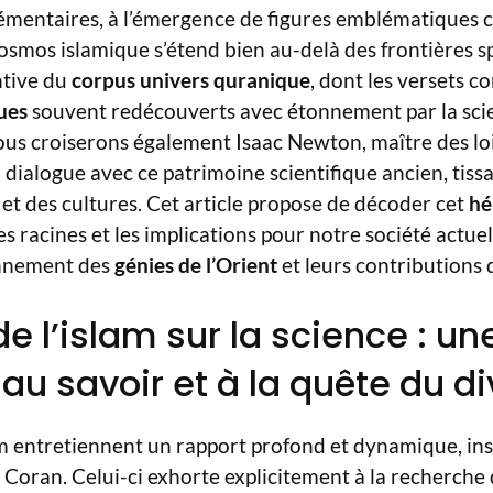
mentaires, à l’émergence de figures emblématiques
smos islamique s’étend bien au-delà des frontières spir
ntive du
corpus univers quranique
, dont les versets c
ques
souvent redécouverts avec étonnement par la sc
us croiserons également Isaac Newton, maître des lo
n dialogue avec ce patrimoine scientifique ancien, tiss
et des cultures. Cet article propose de décoder cet
hé
 racines et les implications pour notre société actuel
onnement des
génies de l’Orient
et leurs contributions
de l’islam sur la science : un
 au savoir et à la quête du di
lam entretiennent un rapport profond et dynamique, insc
 Coran. Celui-ci exhorte explicitement à la recherch