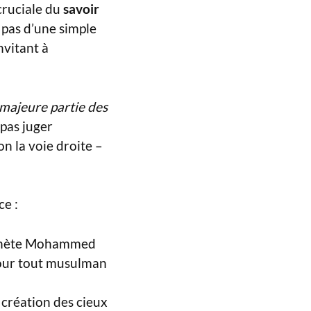
cruciale du
savoir
 pas d’une simple
nvitant à
a majeure partie des
 pas juger
n la voie droite –
ce :
hète Mohammed
n pour tout musulman
 création des cieux