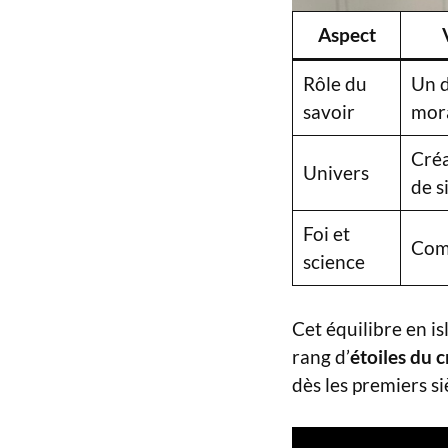
Aspect
Rôle du
Un d
savoir
mor
Créa
Univers
de s
Foi et
Com
science
Cet équilibre en i
rang d’
étoiles du c
dès les premiers si