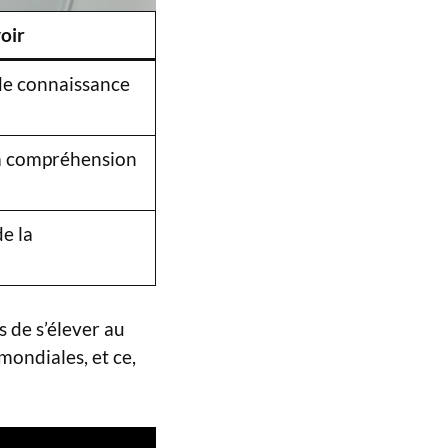
oir
de connaissance
 la compréhension
e la
s de s’élever au
ondiales, et ce,