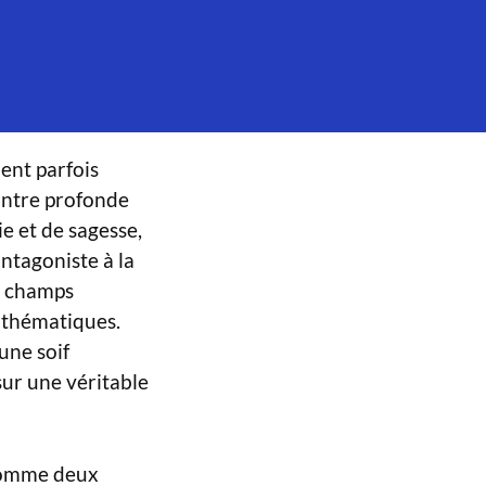
lent parfois
contre profonde
ie et de sagesse,
 antagoniste à la
es champs
mathématiques.
une soif
sur une véritable
omme deux