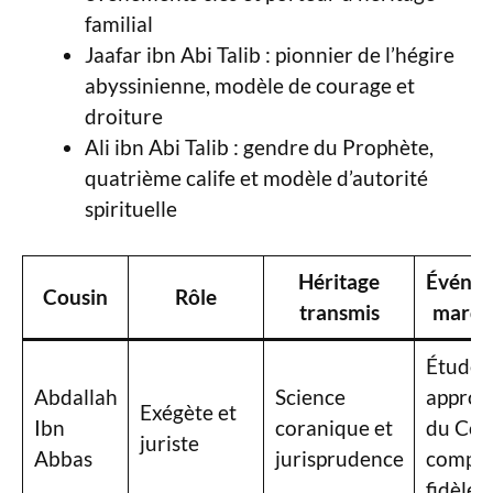
familial
Jaafar ibn Abi Talib : pionnier de l’hégire
abyssinienne, modèle de courage et
droiture
Ali ibn Abi Talib : gendre du Prophète,
quatrième calife et modèle d’autorité
spirituelle
Héritage
Événe
Cousin
Rôle
transmis
marqu
Étude
Abdallah
Science
approf
Exégète et
Ibn
coranique et
du Cor
juriste
Abbas
jurisprudence
compa
fidèle