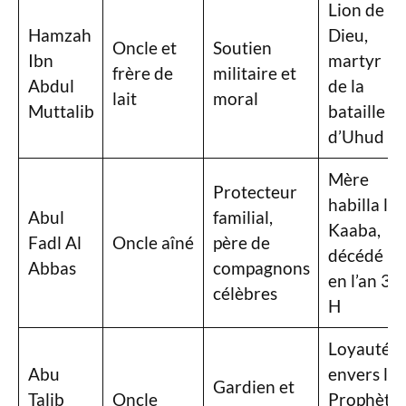
Lion de
Hamzah
Dieu,
Oncle et
Soutien
Ibn
martyr
frère de
militaire et
Abdul
de la
lait
moral
Muttalib
bataille
d’Uhud
Mère
Protecteur
habilla la
Abul
familial,
Kaaba,
Fadl Al
Oncle aîné
père de
décédé
Abbas
compagnons
en l’an 32
célèbres
H
Loyauté
Abu
envers le
Gardien et
Talib
Oncle
Prophète,