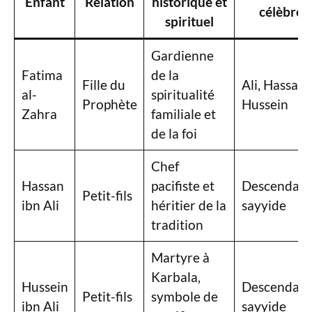
Enfant
Relation
historique et
célèbre
spirituel
Gardienne
Fatima
de la
Fille du
Ali, Hassan,
al-
spiritualité
Prophète
Hussein
Zahra
familiale et
de la foi
Chef
Hassan
pacifiste et
Descendan
Petit-fils
ibn Ali
héritier de la
sayyide
tradition
Martyre à
Karbala,
Hussein
Descendan
Petit-fils
symbole de
ibn Ali
sayyide