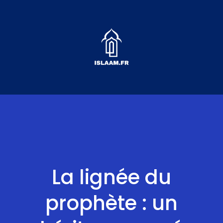
Aller
au
contenu
La lignée du
prophète : un