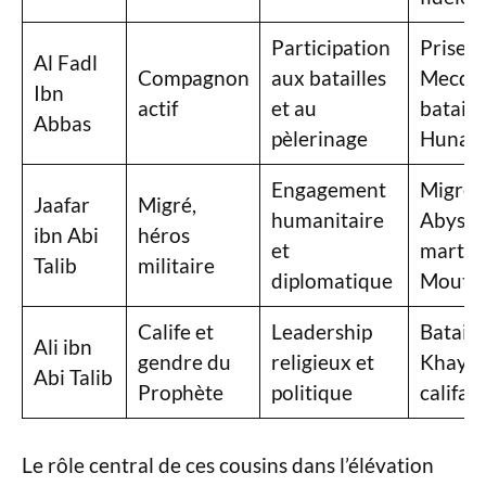
Participation
Prise d
Al Fadl
Compagnon
aux batailles
Mecqu
Ibn
actif
et au
bataill
Abbas
pèlerinage
Hunay
Engagement
Migré 
Jaafar
Migré,
humanitaire
Abyssin
ibn Abi
héros
et
martyr
Talib
militaire
diplomatique
Mouta
Calife et
Leadership
Bataill
Ali ibn
gendre du
religieux et
Khayba
Abi Talib
Prophète
politique
califat
Le rôle central de ces cousins dans l’élévation