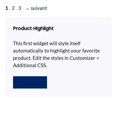
Page
Page
Page
1
2
3
→
suivant
Product Highlight
This first widget will style itself
automatically to highlight your favorite
product. Edit the styles in Customizer >
Additional CSS.
Learn more