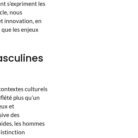
nt s’expriment les
icle, nous
et innovation, en
i que les enjeux
asculines
contextes culturels
lété plus qu’un
eux et
sive des
luides, les hommes
istinction