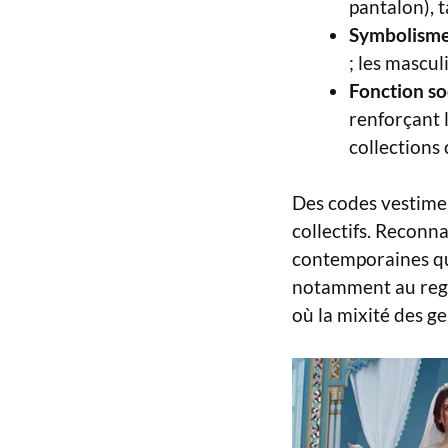
pantalon), t
Symbolisme
; les masculi
Fonction soc
renforçant 
collections
Des codes vestimen
collectifs. Reconn
contemporaines qui
notamment au rega
où la mixité des ge