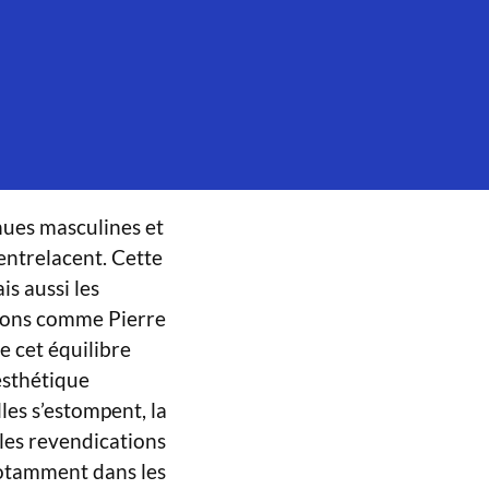
enues masculines et
entrelacent. Cette
s aussi les
isons comme Pierre
 cet équilibre
 esthétique
les s’estompent, la
les revendications
 notamment dans les