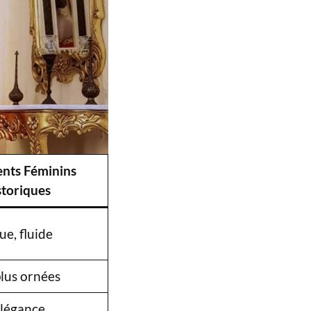
nts Féminins
storiques
e, fluide
plus ornées
élégance