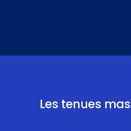
Aller
au
contenu
Les tenues mascu