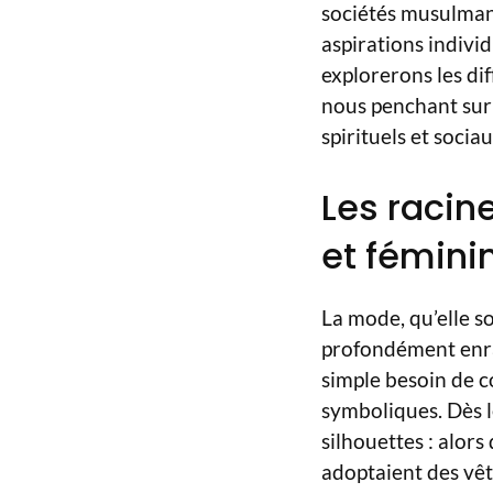
sociétés musulmane
aspirations individ
explorerons les di
nous penchant sur l
spirituels et socia
Les racin
et féminin
La mode, qu’elle s
profondément enrac
simple besoin de c
symboliques. Dès l
silhouettes : alor
adoptaient des vêt