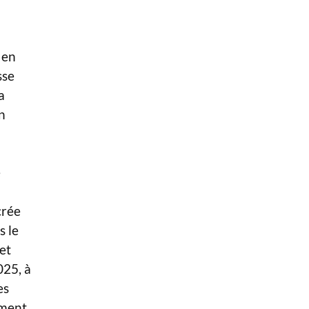
 en
sse
a
n
l
e
crée
s le
et
025, à
es
ment