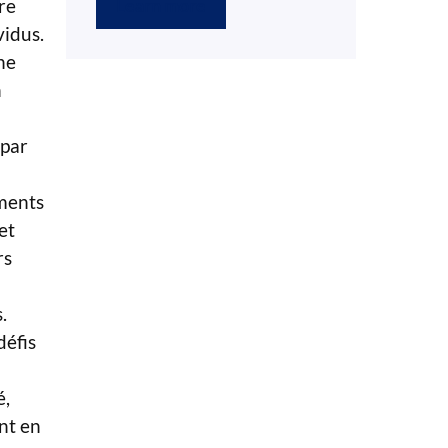
Learn more
re
vidus.
ne
n
 par
ments
et
rs
.
défis
é,
t en