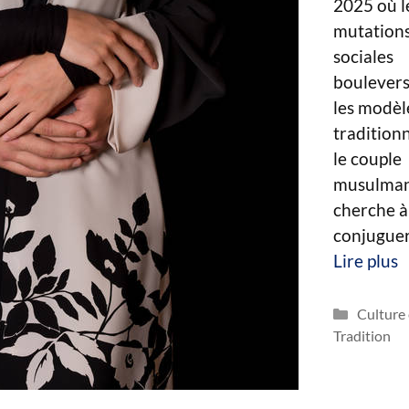
2025 où l
mutation
sociales
boulever
les modèl
traditionn
le couple
musulma
cherche à
conjugue
Lire plus
Catégor
Culture 
Tradition