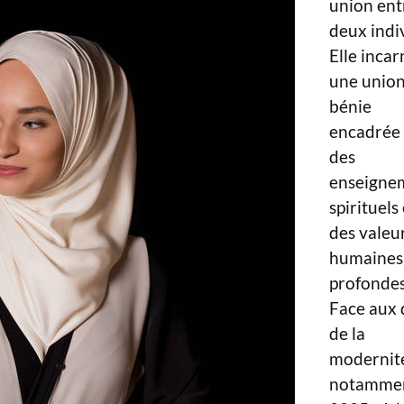
union ent
deux indi
Elle incar
une unio
bénie
encadrée
des
enseigne
spirituels 
des valeu
humaines
profondes
Face aux 
de la
modernit
notammen