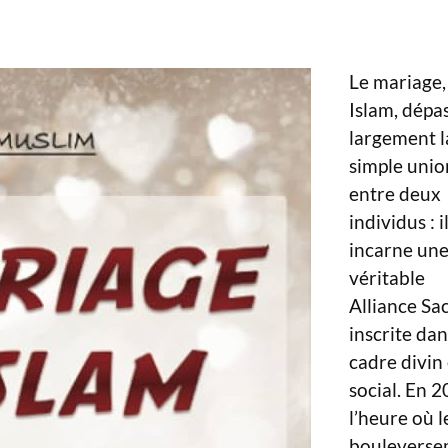
Le mariage,
Islam, dépa
largement l
simple unio
entre deux
individus : i
incarne un
véritable
Alliance Sa
inscrite dan
cadre divin 
social. En 2
l’heure où l
bouleverse