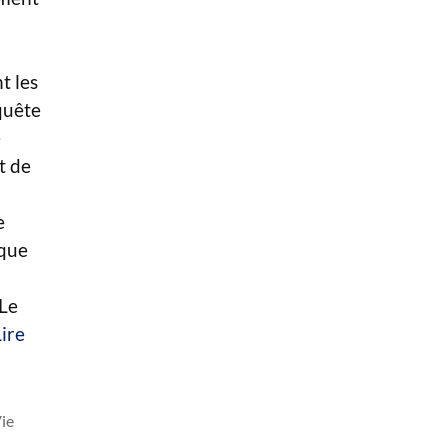
t les
quête
e
et de
e
 que
 Le
Lire
s
ie