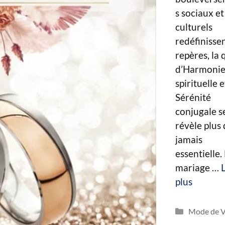
s sociaux et
culturels
redéfinissen
repères, la 
d’Harmoni
spirituelle 
Sérénité
conjugale s
révèle plus
jamais
essentielle.
mariage …
plus
Catégorie
Mode de V