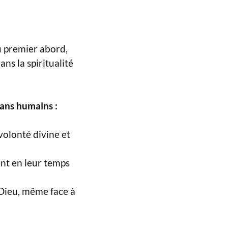
au premier abord,
ns la spiritualité
lans humains :
volonté divine et
nt en leur temps
 Dieu, même face à