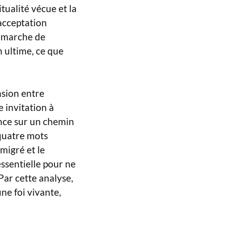
ritualité vécue et la
 acceptation
démarche de
n ultime, ce que
nsion entre
 invitation à
ance sur un chemin
 quatre mots
migré et le
essentielle pour ne
Par cette analyse,
une foi vivante,