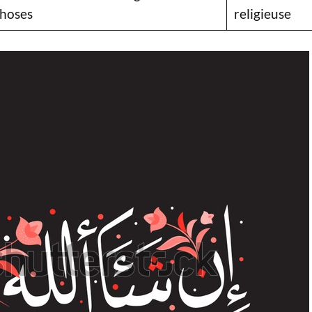
hoses
religieuse