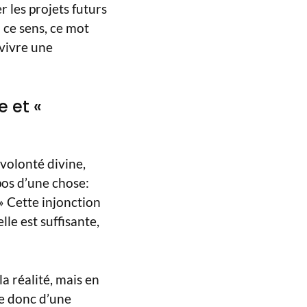
 les projets futurs
n ce sens, ce mot
 vivre une
e et «
volonté divine,
pos d’une chose:
 » Cette injonction
le est suffisante,
la réalité, mais en
ve donc d’une