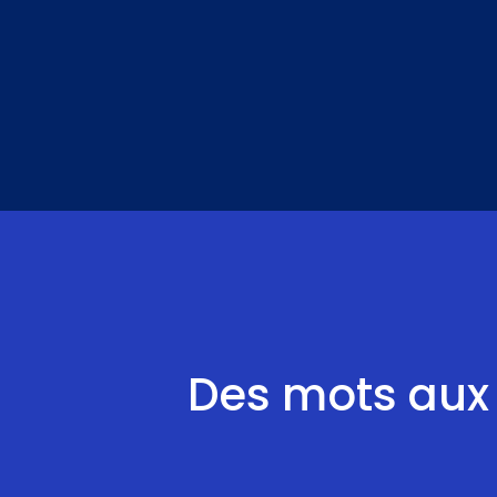
Aller
au
contenu
Des mots aux r