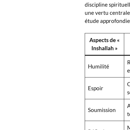
discipline spirituel
une vertu centrale
étude approfondi
Aspects de «
Inshallah »
R
Humilité
e
C
Espoir
s
A
Soumission
t
M