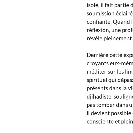
isolé, il fait parti
soumission éclairé
confiante. Quand l
réflexion, une prof
révèle pleinement 
Derrière cette ex
croyants eux-mêmes
méditer sur les li
spirituel qui dépa
présents dans la v
djihadiste, soulig
pas tomber dans un
il devient possible
consciente et plei