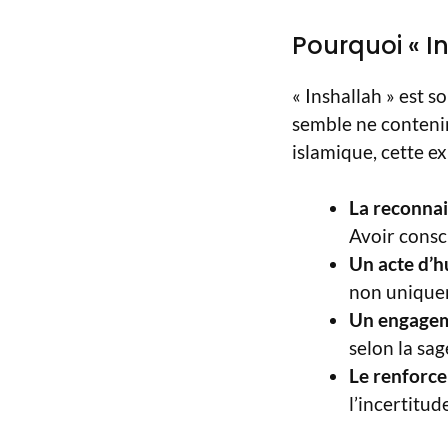
Pourquoi « In
« Inshallah » est s
semble ne contenir
islamique, cette ex
La reconnai
Avoir consc
Un acte d’hu
non uniquem
Un engageme
selon la sag
Le renforcem
l’incertitud