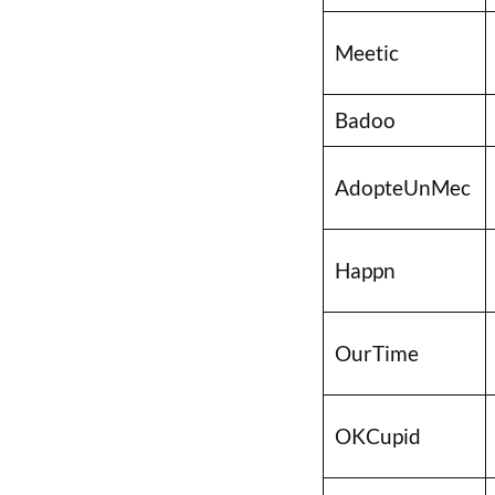
Meetic
Badoo
AdopteUnMec
Happn
OurTime
OKCupid