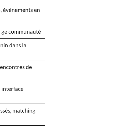
e, événements en
 large communauté
in dans la
rencontres de
 interface
ssés, matching