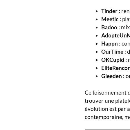
Tinder :
renc
Meetic :
pla
Badoo :
mix 
AdopteUnM
Happn :
con
OurTime :
d
OKCupid :
m
EliteRencon
Gleeden :
or
Ce foisonnement d’
trouver une platef
évolution est par a
contemporaine, met