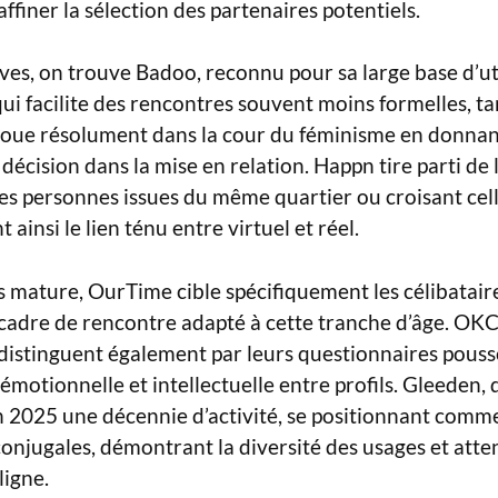
ffiner la sélection des partenaires potentiels.
ives, on trouve Badoo, reconnu pour sa large base d’ut
qui facilite des rencontres souvent moins formelles, ta
oue résolument dans la cour du féminisme en donna
écision dans la mise en relation. Happn tire parti de 
s personnes issues du même quartier ou croisant cell
t ainsi le lien ténu entre virtuel et réel.
s mature, OurTime cible spécifiquement les célibatair
 cadre de rencontre adapté à cette tranche d’âge. OKC
distinguent également par leurs questionnaires poussé
é émotionnelle et intellectuelle entre profils. Gleeden, q
en 2025 une décennie d’activité, se positionnant comme
onjugales, démontrant la diversité des usages et atte
ligne.