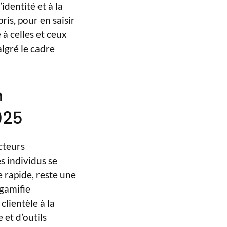
identité et à la
is, pour en saisir
 à celles et ceux
algré le cadre
n
025
cteurs
s individus se
 rapide, reste une
 gamifie
clientèle à la
 et d’outils