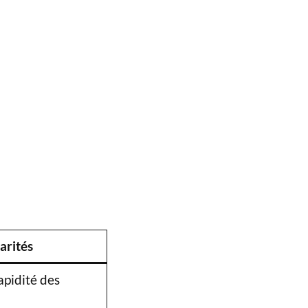
arités
apidité des