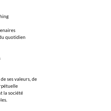
ching
tenaires
 du quotidien
s
de ses valeurs, de
rpétuelle
t la société
les.