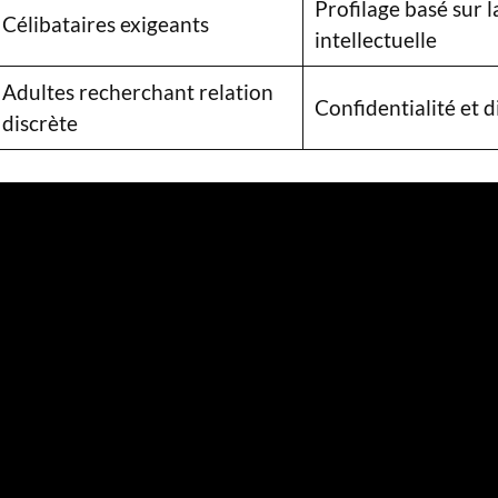
Profilage basé sur l
Célibataires exigeants
intellectuelle
Adultes recherchant relation
Confidentialité et d
discrète