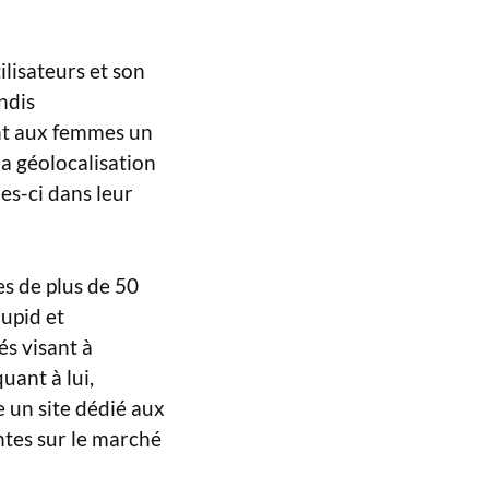
ilisateurs et son
ndis
nt aux femmes un
la géolocalisation
es-ci dans leur
es de plus de 50
upid et
s visant à
uant à lui,
 un site dédié aux
ntes sur le marché